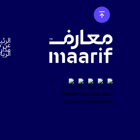
الرئ
عن م
مدار
الري