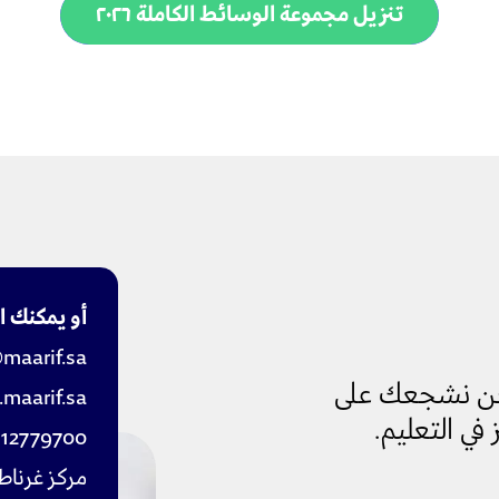
تنزيل مجموعة الوسائط الكاملة ٢٠٢٦
أو يمكنك اي
maarif.sa
نحن نشجعك على
maarif.sa
 في التعليم.
112779700