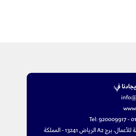
جادنا في:
info@
www.
Tel:
920009917
-
0
مركز غرناطة للأعمال، برج A2 الرياض 13241 - المملكة